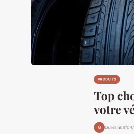
PRODUITS
Top cho
votre v
Q
Quentin
09/04/