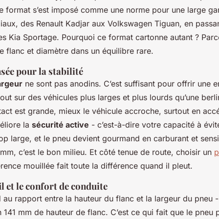
e format s’est imposé comme une norme pour une large 
iaux, des Renault Kadjar aux Volkswagen Tiguan, en passan
s Kia Sportage. Pourquoi ce format cartonne autant ? Parce 
e flanc et diamètre dans un équilibre rare.
sée pour la stabilité
argeur
ne sont pas anodins. C’est suffisant pour offrir une 
ut sur des véhicules plus larges et plus lourds qu’une berli
tact est grande, mieux le véhicule accroche, surtout en acc
éliore la
sécurité active
- c’est-à-dire votre capacité à évit
trop large, et le pneu devient gourmand en carburant et sens
 mm, c’est le bon milieu. Et côté tenue de route, choisir un
p
ence mouillée fait toute la différence quand il pleut.
il et le confort de conduite
au rapport entre la hauteur du flanc et la largeur du pneu 
141 mm de hauteur de flanc. C’est ce qui fait que le pneu 