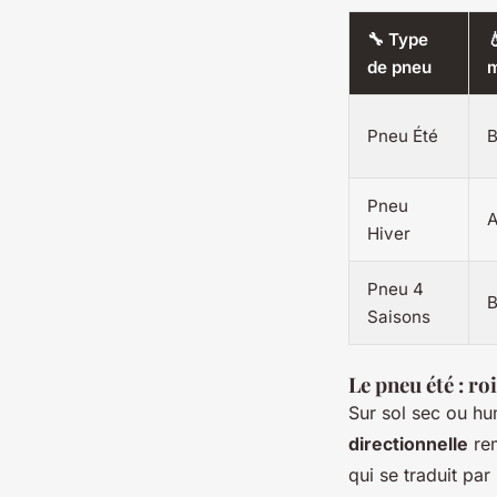
🔧 Type

de pneu
m
Pneu Été
B
Pneu
A
Hiver
Pneu 4
B
Saisons
Le pneu été : ro
Sur sol sec ou hu
directionnelle
rem
qui se traduit pa