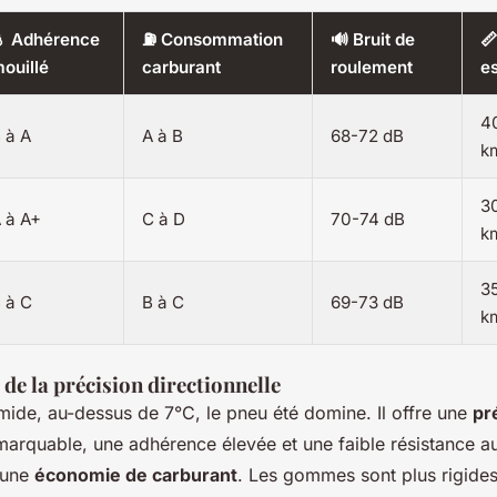
 Adhérence
⛽ Consommation
🔊 Bruit de

ouillé
carburant
roulement
e
4
 à A
A à B
68-72 dB
k
3
 à A+
C à D
70-74 dB
k
3
 à C
B à C
69-73 dB
k
i de la précision directionnelle
mide, au-dessus de 7°C, le pneu été domine. Il offre une
pr
arquable, une adhérence élevée et une faible résistance a
r une
économie de carburant
. Les gommes sont plus rigides,