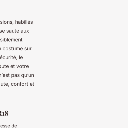
ions, habillés
ose saute aux
isiblement
n costume sur
curité, le
oute et votre
’est pas qu’un
ute, confort et
R18
messe de