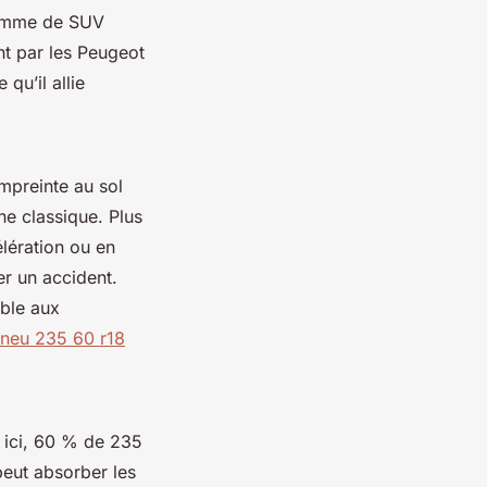
gamme de SUV
t par les Peugeot
qu’il allie
empreinte au sol
ne classique. Plus
élération ou en
er un accident.
ible aux
neu 235 60 r18
- ici, 60 % de 235
peut absorber les