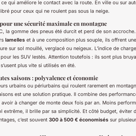
e qui améliore le contact avec la route. En ville ou sur auto
libré pour ceux qui ne roulent pas sous la neige.
 pour une sécurité maximale en montagne
, la gomme des pneus été durcit et perd de son accroche.
urs
lamelles
et à une composition plus souple, ils offrent une
ure sur sol mouillé, verglacé ou neigeux. L’indice de charg
 pour les SUV lestés. Attention toutefois : ils sont plus bruya
’usent plus vite si utilisés en été.
outes saisons : polyvalence et économie
urs urbains ou périurbains qui roulent rarement en montag
saisons est une solution pratique. Il combine des performan
s avoir à changer de monte deux fois par an. Moins perform
ol extrême, il brille par sa simplicité. Et côté budget, éviter
tages, c’est souvent
300 à 500 € économisés
sur plusieu