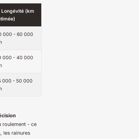
 Longévité (km
stimée)
0 000 - 60 000
m
0 000 - 40 000
m
5 000 - 50 000
m
écision
u roulement - ce
 les rainures