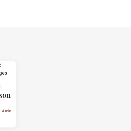
e
son
4 min