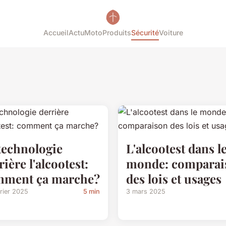
Accueil
Actu
Moto
Produits
Sécurité
Voiture
technologie
L'alcootest dans l
rière l'alcootest:
monde: comparai
mment ça marche?
des lois et usages
rier 2025
5 min
3 mars 2025