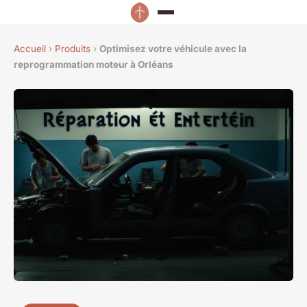
Accueil
›
Produits
›
Optimisez votre véhicule avec la
reprogrammation moteur à Orléans