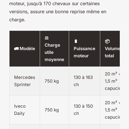
moteur, jusqu’à 170 chevaux sur certaines
versions, assure une bonne reprise même en
charge.
⚖️
🔋
📦
Charge
🚛 Modèle
Puissance
Volume
utile
moteur
total
moyenne
20 m³ +
Mercedes
130 à 163
750 kg
1,5 m³
Sprinter
ch
capucine
20 m³ +
Iveco
130 à 150
750 kg
1,5 m³
Daily
ch
capucine