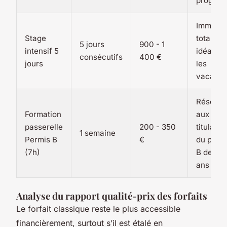
progress
Immersi
Stage
totale,
5 jours
900 - 1
intensif 5
idéal po
consécutifs
400 €
jours
les
vacanc
Réservé
Formation
aux
passerelle
200 - 350
titulaire
1 semaine
Permis B
€
du perm
(7h)
B depuis
ans
Analyse du rapport qualité-prix des forfaits
Le forfait classique reste le plus accessible
financièrement, surtout s’il est étalé en