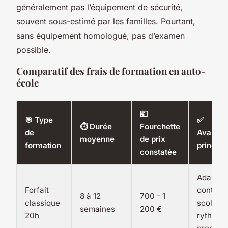
généralement pas l’équipement de sécurité,
souvent sous-estimé par les familles. Pourtant,
sans équipement homologué, pas d’examen
possible.
Comparatif des frais de formation en auto-
école
💶
🎯 Type
✅
⏱️ Durée
Fourchette
de
Avantag
moyenne
de prix
formation
princip
constatée
Adapté 
Forfait
contrain
8 à 12
700 - 1
classique
scolaire
semaines
200 €
20h
rythme