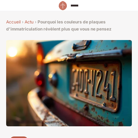
Accueil
›
Actu
›
Pourquoi les couleurs de plaques
d'immatriculation révèlent plus que vous ne pensez